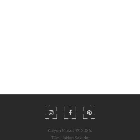
Kalyon Maket
©
2026
.
Tüm Hakları Saklıdır.